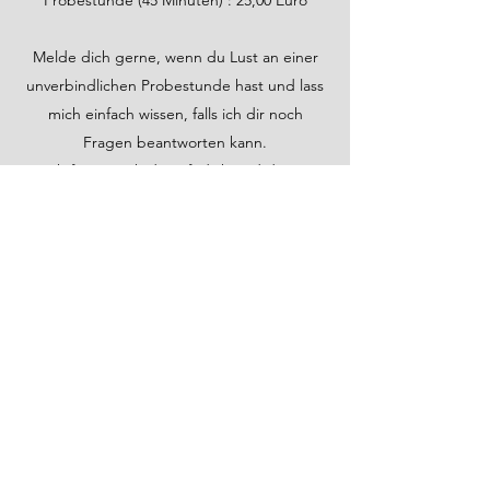
Probestunde (45 Minuten) : 25,00 Euro
Melde dich gerne, wenn du Lust an einer
unverbindlichen Probestunde hast und lass
mich einfach wissen, falls ich dir noch
Fragen beantworten kann.
Ich freue mich darauf, dich und deine
Stimme schon bald kennenzulernen!
Kontakt
Allgemeines
Dauer:
Eine Unterrichtseinheit beträgt 45
Minuten.